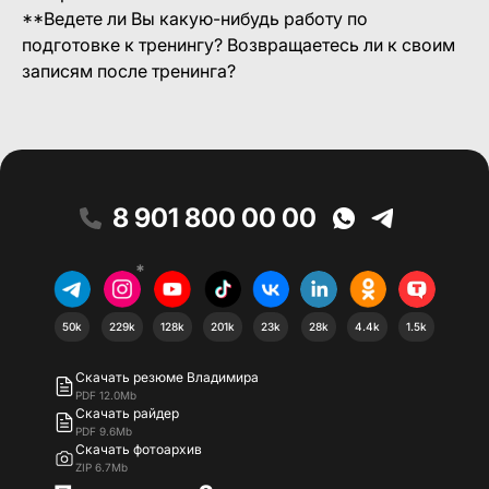
**Ведете ли Вы какую-нибудь работу по
подготовке к тренингу? Возвращаетесь ли к своим
записям после тренинга?
8 901 800 00 00
*
50k
229k
128k
201k
23k
28k
4.4k
1.5k
Скачать резюме Владимира
PDF 12.0Mb
Скачать райдер
PDF 9.6Mb
Скачать фотоархив
ZIP 6.7Mb