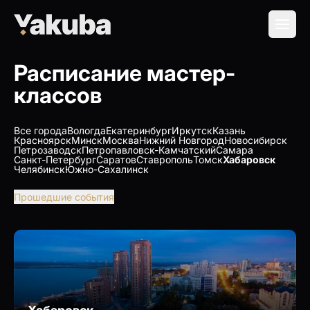
Расписание мастер-
классов
Все города
Вологда
Екатеринбург
Иркутск
Казань
Красноярск
Минск
Москва
Нижний Новгород
Новосибирск
Петрозаводск
Петропавловск-Камчатский
Самара
Санкт-Петербург
Саратов
Ставрополь
Томск
Хабаровск
Челябинск
Южно-Сахалинск
Прошедшие события