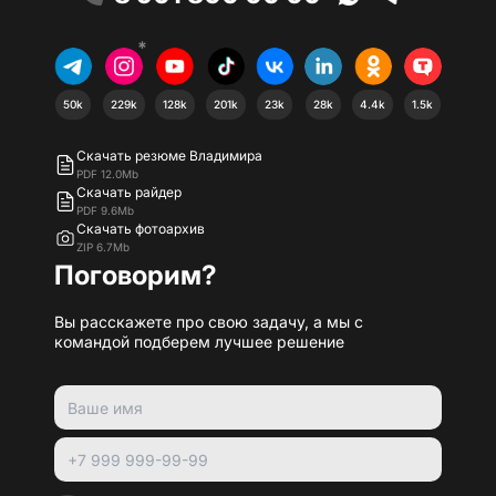
*
50k
229k
128k
201k
23k
28k
4.4k
1.5k
Скачать резюме Владимира
PDF 12.0Mb
Скачать райдер
PDF 9.6Mb
Скачать фотоархив
ZIP 6.7Mb
Поговорим?
Вы расскажете про свою задачу, а мы с
командой подберем лучшее решение