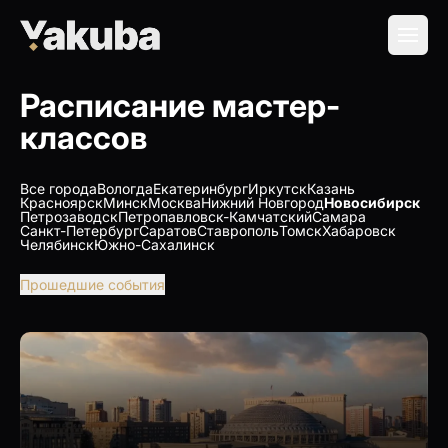
Расписание мастер-
классов
Все города
Вологда
Екатеринбург
Иркутск
Казань
Красноярск
Минск
Москва
Нижний Новгород
Новосибирск
Петрозаводск
Петропавловск-Камчатский
Самара
Санкт-Петербург
Саратов
Ставрополь
Томск
Хабаровск
Челябинск
Южно-Сахалинск
Прошедшие события