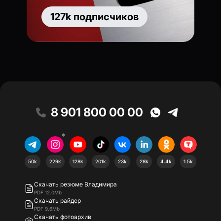
127k подписчиков
8 901 800 00 00
*
50k
229k
128k
201k
23k
28k
4.4k
1.5k
Скачать резюме Владимира
PDF 12.0Mb
Скачать райдер
PDF 9.6Mb
Скачать фотоархив