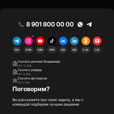
8 901 800 00 00
*
50k
229k
128k
201k
23k
28k
4.4k
1.5k
Скачать резюме Владимира
PDF 12.0Mb
Скачать райдер
PDF 9.6Mb
Скачать фотоархив
ZIP 6.7Mb
Поговорим?
Вы расскажете про свою задачу, а мы с
командой подберем лучшее решение