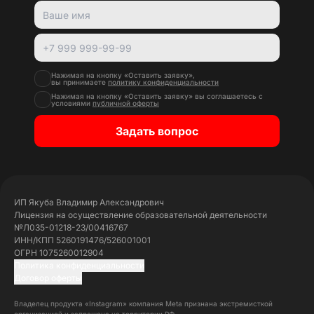
Нажимая на кнопку «Оставить заявку»,
вы принимаете
политику конфиденциальности
Нажимая на кнопку «Оставить заявку» вы соглашаетесь с
условиями
публичной оферты
Задать вопрос
ИП Якуба Владимир Александрович
Лицензия на осуществление образовательной деятельности
№Л035-01218-23/00416767
ИНН/КПП 5260191476/526001001
ОГРН 1075260012904
Политика конфиденциальности
Договор оферты
Владелец продукта «Instagram» компания Meta признана экстремисткой