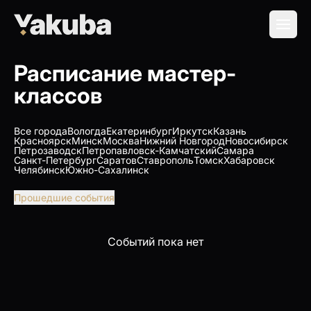
Расписание мастер-
классов
Все города
Вологда
Екатеринбург
Иркутск
Казань
Красноярск
Минск
Москва
Нижний Новгород
Новосибирск
Петрозаводск
Петропавловск-Камчатский
Самара
Санкт-Петербург
Саратов
Ставрополь
Томск
Хабаровск
Челябинск
Южно-Сахалинск
Прошедшие события
Событий пока нет