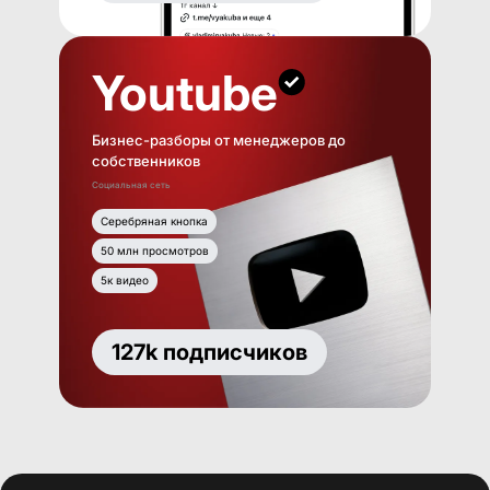
Youtube
Бизнес-разборы от менеджеров до
собственников
Социальная сеть
Серебряная кнопка
50 млн просмотров
5к видео
127k подписчиков