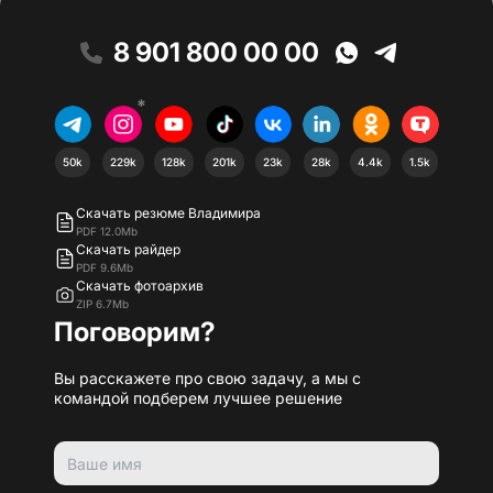
8 901 800 00 00
*
50k
229k
128k
201k
23k
28k
4.4k
1.5k
Скачать резюме Владимира
PDF 12.0Mb
Скачать райдер
PDF 9.6Mb
Скачать фотоархив
ZIP 6.7Mb
Поговорим?
Вы расскажете про свою задачу, а мы с
командой подберем лучшее решение