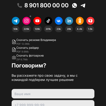
8 901 800 00 00
*
50k
229k
128k
201k
23k
28k
4.4k
1.5k
Скачать резюме Владимира
PDF 12.0Mb
Скачать райдер
PDF 9.6Mb
Скачать фотоархив
ZIP 6.7Mb
Поговорим?
Вы расскажете про свою задачу, а мы с
командой подберем лучшее решение