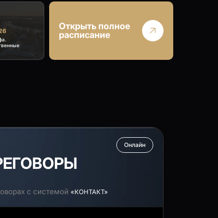
Открыть полное
26
расписание
фа.
твенные
Онлайн
РЕГОВОРЫ
оворах с системой
«КОНТАКТ»