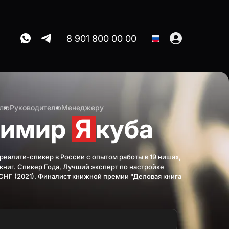
8 901 800 00 00
елю
Руководителю
Менеджеру
димир
Я
куба
еалити-спикер в России с опытом работы в 19 нишах,
4 книг. Спикер Года, Лучший эксперт по настройке
СНГ (2021). Финалист книжной премии "Деловая книга