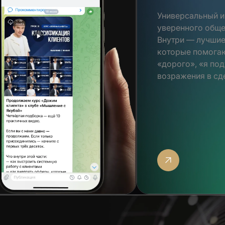
Универсальный и
уверенного обще
Внутри — лучшие
которые помога
«дорого», «я по
возражения в сд