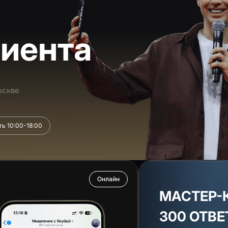
иента
оскве
ь 10:00-18:00
Онлайн
МАСТЕР-
300 ОТВ