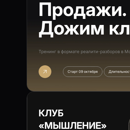
Продажи.
Дожим кл
Тренинг в формате реалити-разборов в М
Старт 09 октября
Длительност
КЛУБ
«МЫШЛЕНИЕ
»