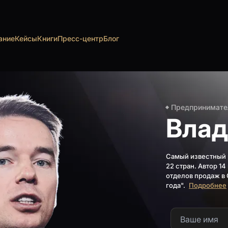
ание
Кейсы
Книги
Пресс-центр
Блог
Предпринимат
Вла
Самый известный р
22 стран. Автор 1
отделов продаж в 
года".
Подробнее