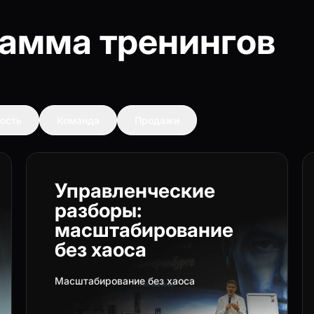
рамма тренингов
ость
Команда
Продажи
Управленческие
разборы:
масштабирование
без хаоса
Масштабирование без хаоса