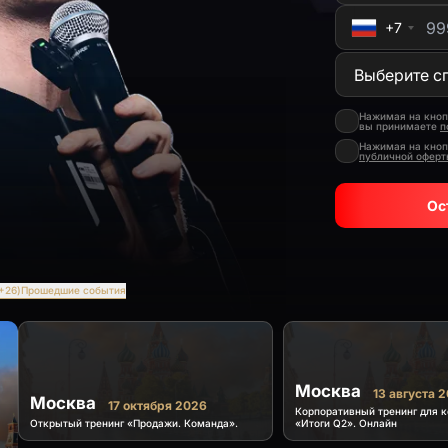
+7
Нажимая на кноп
вы принимаете
п
Нажимая на кноп
публичной офер
Ос
+26)
Прошедшие события
Москва
13 августа 
Москва
17 октября 2026
Корпоративный тренинг для 
Открытый тренинг «Продажи. Команда».
«Итоги Q2». Онлайн