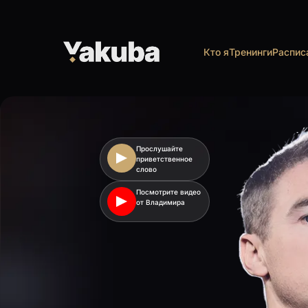
Кто я
Тренинги
Распис
Прослушайте
приветственное
слово
Посмотрите видео
от Владимира