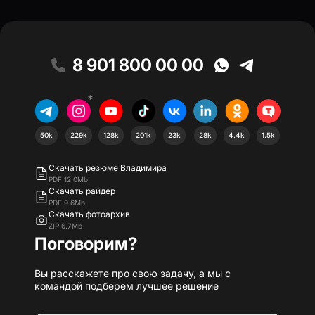
8 901 800 00 00
*
50k
229k
128k
201k
23k
28k
4.4k
1.5k
Скачать резюме Владимира
PDF 12.0Mb
Скачать райдер
PDF 9.6Mb
Скачать фотоархив
ZIP 6.7Mb
Поговорим?
Вы расскажете про свою задачу, а мы с
командой подберем лучшее решение