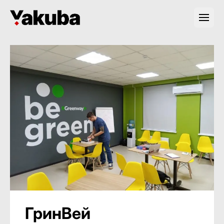
ГринВей