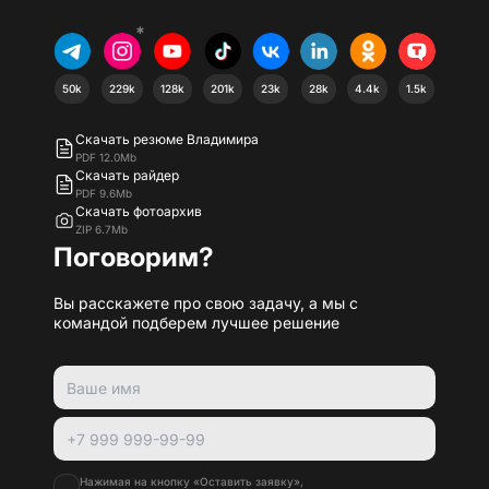
*
50k
229k
128k
201k
23k
28k
4.4k
1.5k
Скачать резюме Владимира
PDF 12.0Mb
Скачать райдер
PDF 9.6Mb
Скачать фотоархив
ZIP 6.7Mb
Поговорим?
Вы расскажете про свою задачу, а мы с
командой подберем лучшее решение
Нажимая на кнопку «Оставить заявку»,