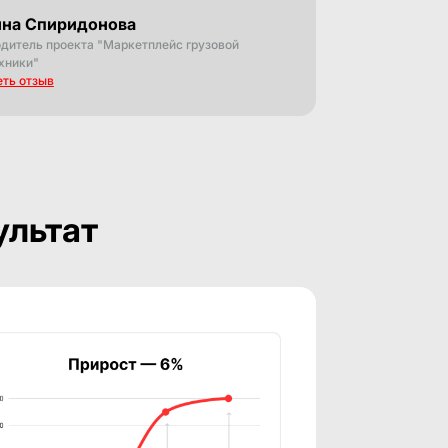
на Спиридонова
дитель проекта "Маркетплейс грузовой
хники"
ть отзыв
ультат