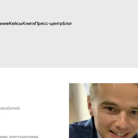
ание
Кейсы
Книги
Пресс-центр
Блог
томобилей
ыми партнерами