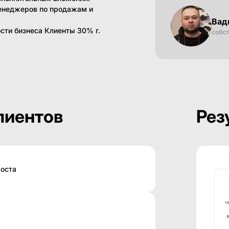
менеджеров по продажам и
Вад
ости бизнеса Клиенты 30% г.
собс
лиентов
Рез
роста