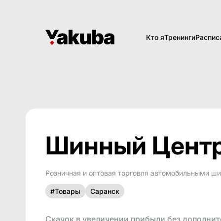
Кто я
Тренинги
Распис
Шинный Центр
Розничная и оптовая торговля автомобильными ш
#Товары
Саранск
Скачок в увеличении прибыли без дополни