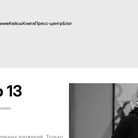
ание
Кейсы
Книги
Пресс-центр
Блог
 13
инами
тельных вложений. Только