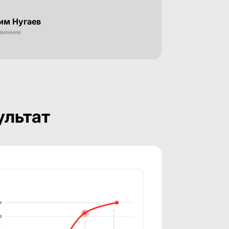
им Нугаев
твенник
ультат